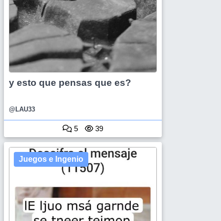
y esto que pensas que es?
@LAU33
5
39
Juegos e Ingenio