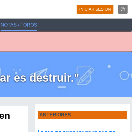
INICIAR SESION
NOTAS / FOROS
r es destruir."
den
ANTERIORES