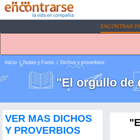
ENCONTRAR PA
Inicio
Notas y Foros
Dichos y proverbios
"El orgullo de
VER MAS DICHOS
"E
Y PROVERBIOS