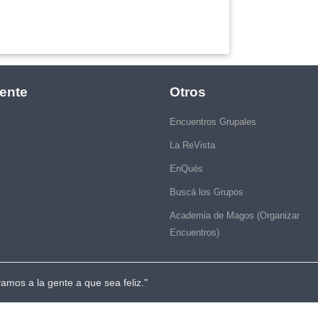
ente
Otros
Encuentros Grupales
La ReVista
EnQués
Buscá los Grupos
Academia de Magos (Organizar
Encuentros)
vamos a la gente a que sea feliz."