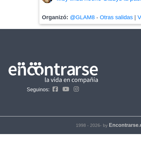
Organizó:
@GLAM8
-
Otras salidas
|
V
Seguinos:
Encontrarse
1998 - 2026- by