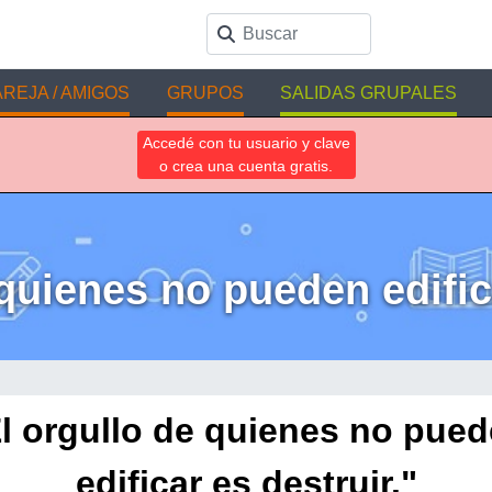
REJA / AMIGOS
GRUPOS
SALIDAS GRUPALES
Accedé con tu usuario y clave
o crea una cuenta gratis.
 quienes no pueden edifica
l orgullo de quienes no pue
edificar es destruir."