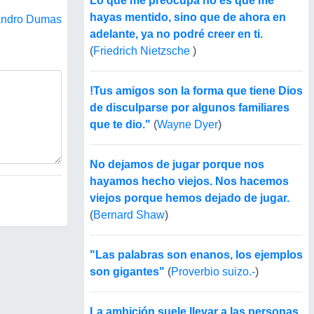
Lo que me preocupa no es que me
hayas mentido, sino que de ahora en
andro Dumas
adelante, ya no podré creer en ti.
(
Friedrich Nietzsche
)
!Tus amigos son la forma que tiene Dios
de disculparse por algunos familiares
que te dio."
(
Wayne Dyer
)
No dejamos de jugar porque nos
hayamos hecho viejos. Nos hacemos
viejos porque hemos dejado de jugar.
(
Bernard Shaw
)
"Las palabras son enanos, los ejemplos
son gigantes"
(
Proverbio suizo.-
)
La ambición suele llevar a las personas