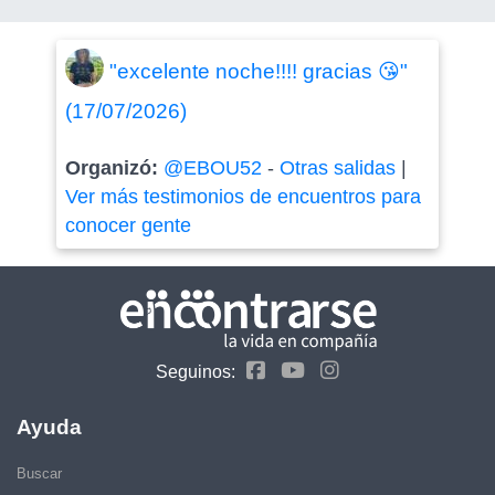
"excelente noche!!!! gracias 😘"
(17/07/2026)
Organizó:
@EBOU52
-
Otras salidas
|
Ver más testimonios de encuentros para
conocer gente
Seguinos:
Ayuda
Buscar