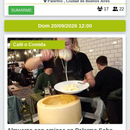
de primer nivel y divertirte toda la tarde bailando con Show y
Palermo , Ciudad de Buenos Aires
animación incre?
17
22
SUMARME
Dom 20/09/2026 12:00
Café o Comida