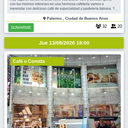
con tus mismos intereses en una hermosa cafetería vamos a
merendar con delicioso café de especialidad y pastelería italiana. ?
Festejamos los cumpleaños leoninos. Una excusa perfecta para
abrazar los amigos y darles la bienvenida a la gente linda que se
Palermo , Ciudad de Buenos Aires
suma a Encontrar
32
20
SUMARME
Jue 13/08/2026 18:00
Café o Comida