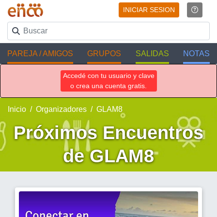
INICIAR SESION
PAREJA / AMIGOS
GRUPOS
SALIDAS
NOTAS
Accedé con tu usuario y clave
o crea una cuenta gratis.
Inicio
Organizadores
GLAM8
Próximos Encuentros
de GLAM8