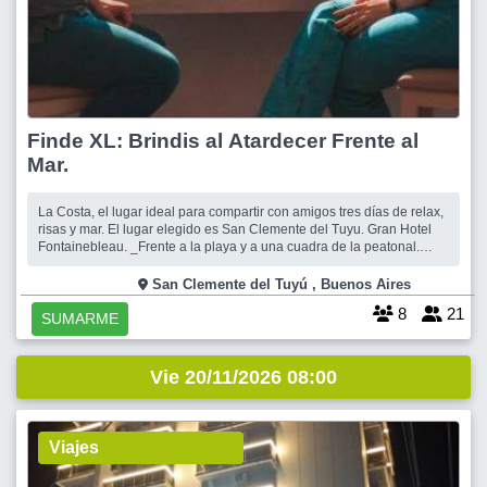
Finde XL: Brindis al Atardecer Frente al
Mar.
La Costa, el lugar ideal para compartir con amigos tres días de relax,
risas y mar. El lugar elegido es San Clemente del Tuyu. Gran Hotel
Fontainebleau. _Frente a la playa y a una cuadra de la peatonal.
Ubicación excepcional. Por sus comodidades, atención,
equipamiento, limpieza, te va a encantar. El desayuno es buenísimo
San Clemente del Tuyú , Buenos Aires
en un
8
21
SUMARME
Vie 20/11/2026 08:00
Viajes