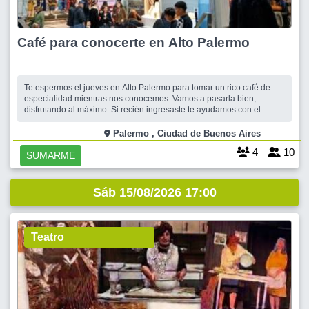
Café para conocerte en Alto Palermo
Te espermos el jueves en Alto Palermo para tomar un rico café de
especialidad mientras nos conocemos. Vamos a pasarla bien,
disfrutando al máximo. Si recién ingresaste te ayudamos con el
manejo de la página. Siempre los mejores lugares para vos.
Conversaremos sobre futuros viajes, algunos detalles, dudas,
Palermo , Ciudad de Buenos Aires
compañero de habitación, caract
4
10
SUMARME
Sáb 15/08/2026 17:00
Teatro