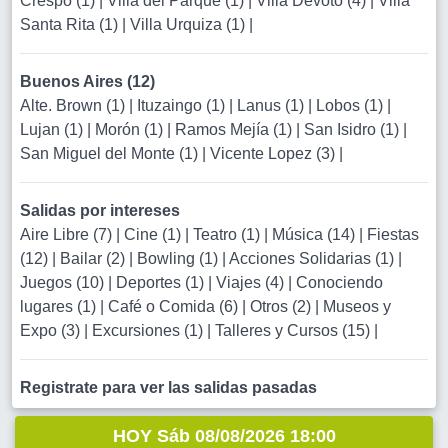
Crespo (1)
|
Villa del Parque (1)
|
Villa Devoto (4)
|
Villa
Santa Rita (1)
|
Villa Urquiza (1)
|
Buenos Aires (12)
Alte. Brown (1)
|
Ituzaingo (1)
|
Lanus (1)
|
Lobos (1)
|
Lujan (1)
|
Morón (1)
|
Ramos Mejía (1)
|
San Isidro (1)
|
San Miguel del Monte (1)
|
Vicente Lopez (3)
|
Salidas por intereses
Aire Libre (7)
|
Cine (1)
|
Teatro (1)
|
Música (14)
|
Fiestas
(12)
|
Bailar (2)
|
Bowling (1)
|
Acciones Solidarias (1)
|
Juegos (10)
|
Deportes (1)
|
Viajes (4)
|
Conociendo
lugares (1)
|
Café o Comida (6)
|
Otros (2)
|
Museos y
Expo (3)
|
Excursiones (1)
|
Talleres y Cursos (15)
|
Registrate para ver las salidas pasadas
HOY Sáb 08/08/2026 18:00