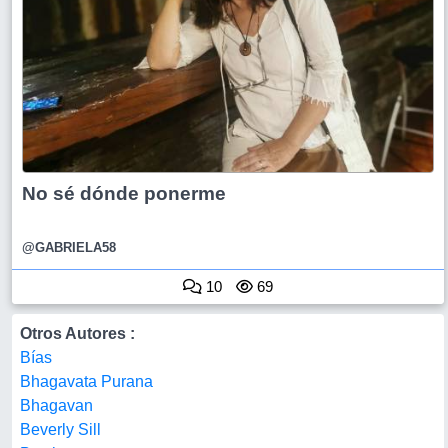
No sé dónde ponerme
@GABRIELA58
10
69
Otros Autores :
Bías
Bhagavata Purana
Bhagavan
Beverly Sill