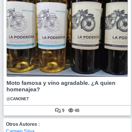
Moto famosa y vino agradable. ¿A quien
homenajea?
@CANONET
9
48
Otros Autores :
Carmen Silva