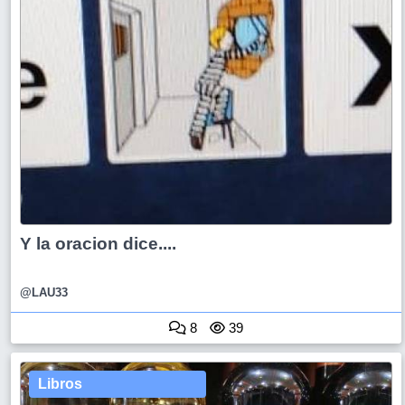
Y la oracion dice....
@LAU33
8
39
Libros