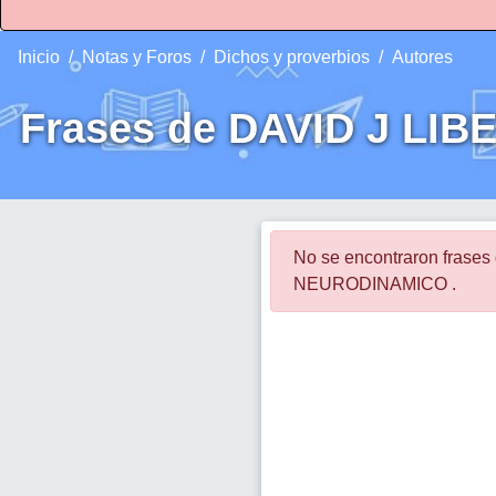
Inicio
Notas y Foros
Dichos y proverbios
Autores
Frases de DAVID J L
No se encontraron fras
NEURODINAMICO .