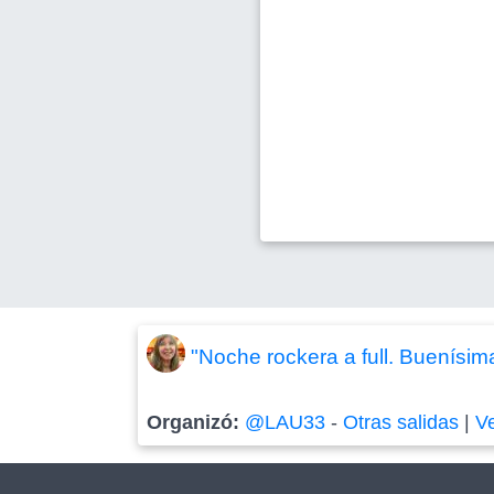
"Noche rockera a full. Buenísima
Organizó:
@LAU33
-
Otras salidas
|
V