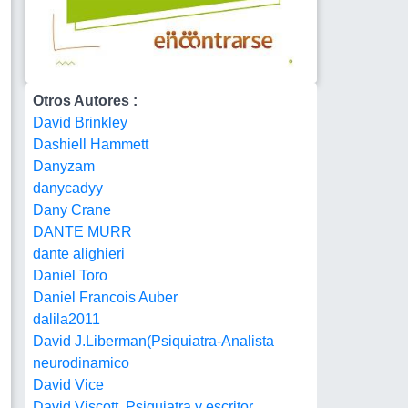
Otros Autores :
David Brinkley
Dashiell Hammett
Danyzam
danycadyy
Dany Crane
DANTE MURR
dante alighieri
Daniel Toro
Daniel Francois Auber
dalila2011
David J.Liberman(Psiquiatra-Analista
neurodinamico
David Vice
David Viscott. Psiquiatra y escritor