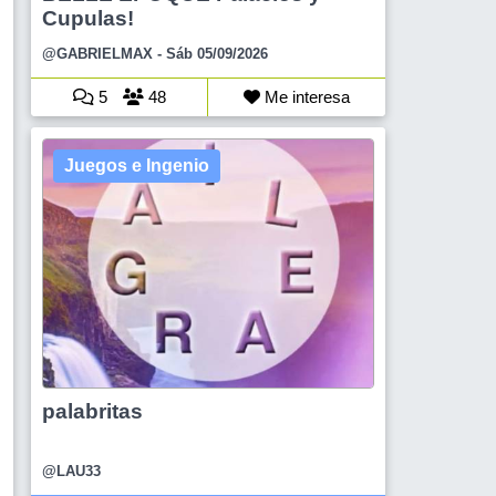
Cupulas!
@GABRIELMAX
- Sáb 05/09/2026
5
48
Me interesa
Juegos e Ingenio
palabritas
@LAU33