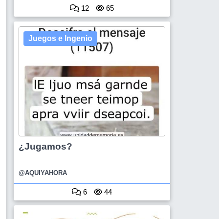
12
65
Juegos e Ingenio
¿Jugamos?
@AQUIYAHORA
6
44