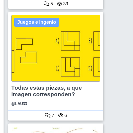
5
33
Juegos e Ingenio
Todas estas piezas, a que
imagen corresponden?
@LAU33
7
6