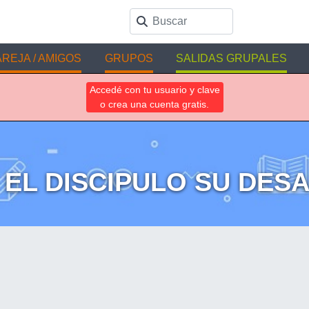
REJA / AMIGOS
GRUPOS
SALIDAS GRUPALES
Accedé con tu usuario y clave
o crea una cuenta gratis.
O EL DISCIPULO SU DES