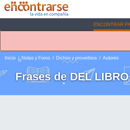
ENCONTRAR PA
Inicio
Notas y Foros
Dichos y proverbios
Autores
Frases de DEL LIBR