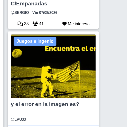
C/Empanadas
@SERGIO
- Vie 07/08/2026
38
41
Me interesa
Juegos e Ingenio
y el error en la imagen es?
@LAU33