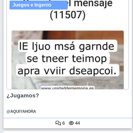
Juegos e Ingenio
¿Jugamos?
@AQUIYAHORA
6
44