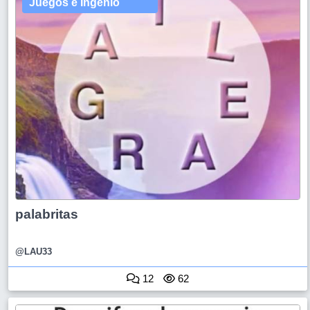
Juegos e Ingenio
palabritas
@LAU33
12
62