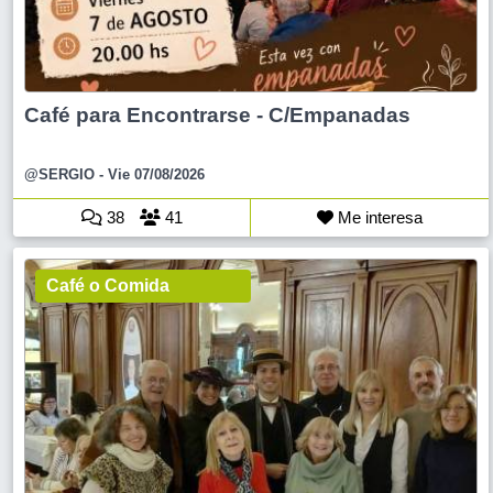
Café para Encontrarse - C/Empanadas
@SERGIO
- Vie 07/08/2026
38
41
Me interesa
Café o Comida