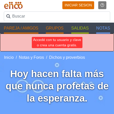
INICIAR SESION
PAREJA / AMIGOS
GRUPOS
SALIDAS
NOTAS
Accedé con tu usuario y clave
o crea una cuenta gratis.
Inicio
Notas y Foros
Dichos y proverbios
Hoy hacen falta más
que nunca profetas de
la esperanza.