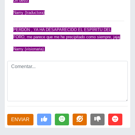
Un beso.
Namy (traductora)
Usonamo!!!!
PERDÓN , YA HA DESAPARECIDO EL ESPÍRITU DEL
FORO, me parece que me he precipitado como siempre, jajaj
Namy (visionaria).
ENVIAR