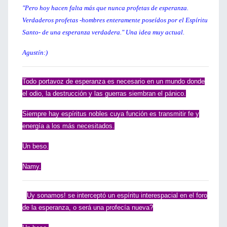
"Pero hoy hacen falta más que nunca profetas de esperanza.
Verdaderos profetas -hombres enteramente poseídos por el Espíritu
Santo- de una esperanza verdadera." Una idea muy actual.
Agustín:)
Todo portavoz de esperanza es necesario en un mundo donde
el odio, la destrucción y las guerras siembran el pánico.
Siempre hay espíritus nobles cuya función es transmitir fe y
energía a los más necesitados.
Un beso.
Namy.
U
Uy sonamos! se interceptó un espíritu interespacial en el foro
de la esperanza, o será una profecía nueva?