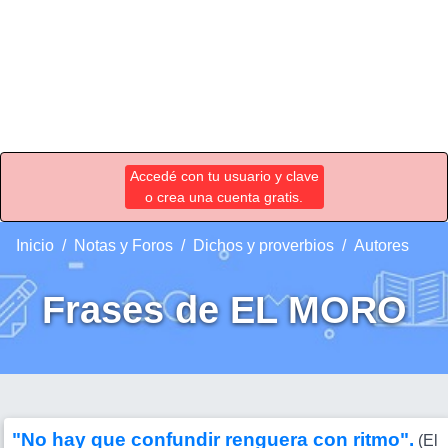
Accedé con tu usuario y clave
o crea una cuenta gratis.
Inicio
Notas y Foros
Dichos y proverbios
Autores
Frases de EL MORO
"No hay que confundir renguera con ritmo".
(El