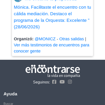
Mónica. Facilitaste el encuentro con tu
cálida mediación. Destaco el
programa de la Orquesta: Excelente "
(28/06/2026)
Organizó:
@MONICZ
-
Otras salidas
|
Ver más testimonios de encuentros para
conocer gente
Seguinos:
Ayuda
Buscar