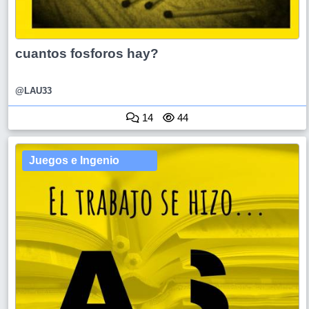
cuantos fosforos hay?
@LAU33
14
44
Juegos e Ingenio