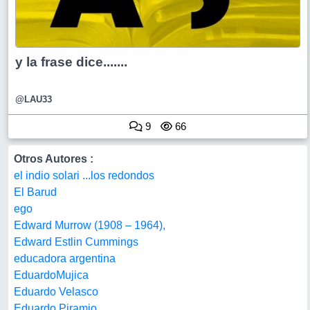
y la frase dice.......
@LAU33
9
66
Otros Autores :
el indio solari ...los redondos
El Barud
ego
Edward Murrow (1908 – 1964),
Edward Estlin Cummings
educadora argentina
EduardoMujica
Eduardo Velasco
Eduardo Piramio