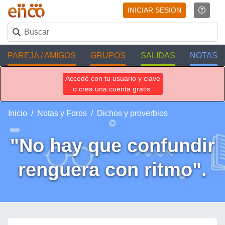
INICIAR SESION
PAREJA / AMIGOS
GRUPOS
SALIDAS
NOTAS
Accedé con tu usuario y clave
o crea una cuenta gratis.
Inicio
Notas y Foros
Dichos y proverbios
"No hay que confundir
renguera con ritmo".