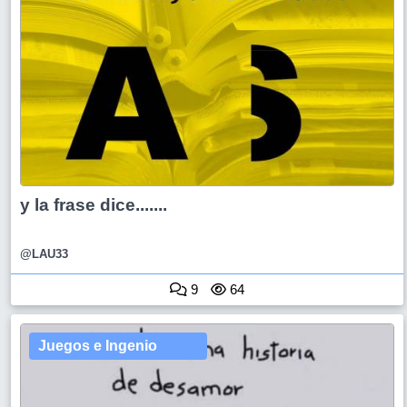
y la frase dice.......
@LAU33
9
64
Juegos e Ingenio