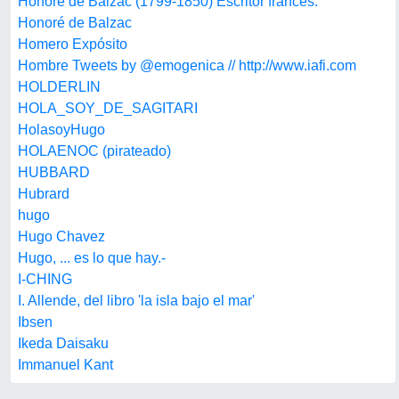
Honoré de Balzac (1799-1850) Escritor francés.
Honoré de Balzac
Homero Expósito
Hombre Tweets by @emogenica // http://www.iafi.com
HOLDERLIN
HOLA_SOY_DE_SAGITARI
HolasoyHugo
HOLAENOC (pirateado)
HUBBARD
Hubrard
hugo
Hugo Chavez
Hugo, ... es lo que hay.-
I-CHING
I. Allende, del libro 'la isla bajo el mar'
Ibsen
Ikeda Daisaku
Immanuel Kant