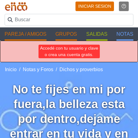
INICIAR SESION
PAREJA / AMIGOS
GRUPOS
SALIDAS
NOTAS
Accedé con tu usuario y clave
o crea una cuenta gratis.
Inicio
Notas y Foros
Dichos y proverbios
No te fijes en mi por
fuera,la belleza esta
por dentro,dejame
entrar en tu vida y en