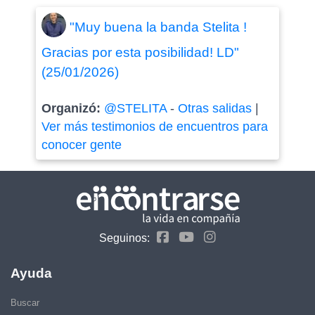
"Muy buena la banda Stelita !
Gracias por esta posibilidad! LD"
(25/01/2026)
Organizó:
@STELITA
-
Otras salidas
|
Ver más testimonios de encuentros para
conocer gente
Seguinos:
Ayuda
Buscar