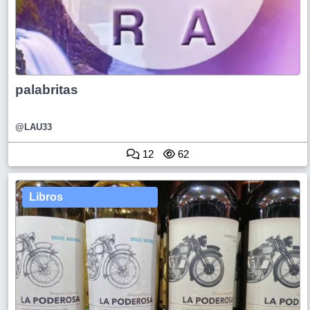
palabritas
@LAU33
12
62
Libros