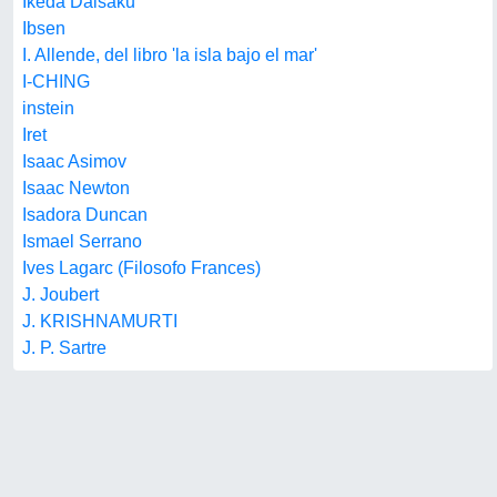
Ikeda Daisaku
Ibsen
I. Allende, del libro 'la isla bajo el mar'
I-CHING
instein
Iret
Isaac Asimov
Isaac Newton
Isadora Duncan
Ismael Serrano
Ives Lagarc (Filosofo Frances)
J. Joubert
J. KRISHNAMURTI
J. P. Sartre