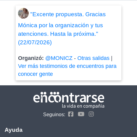
"Excente propuesta. Gracias
Mónica por la organización y tus
atenciones. Hasta la próxima."
(22/07/2026)
Organizó:
@MONICZ
-
Otras salidas
|
Ver más testimonios de encuentros para
conocer gente
Seguinos:
Ayuda