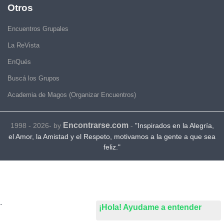
Otros
Encuentros Grupales
La ReVista
EnQués
Buscá los Grupos
Academia de Magos (Organizar Encuentros)
Encontrarse.com
1998 - 2026- by
-
"Inspirados en la Alegría,
el Amor, la Amistad y el Respeto, motivamos a la gente a que sea
feliz."
.
¡Hola! Ayudame a entender