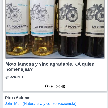
Moto famosa y vino agradable. ¿A quien
homenajea?
@CANONET
9
48
Otros Autores :
John Muir (Naturalista y conservacionista)