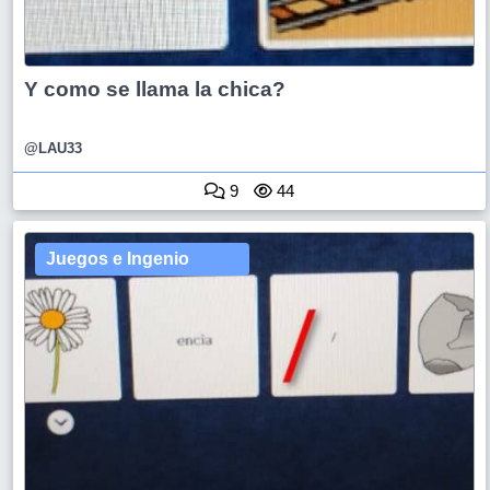
Y como se llama la chica?
@LAU33
9
44
Juegos e Ingenio