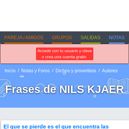
PAREJA / AMIGOS
GRUPOS
SALIDAS
NOTAS
Accedé con tu usuario y clave
o crea una cuenta gratis.
Inicio
Notas y Foros
Dichos y proverbios
Autores
Frases de NILS KJAER
El que se pierde es el que encuentra las