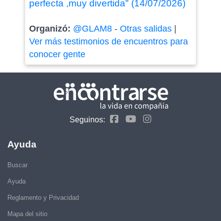
perfecta ,muy divertida" (14/07/2026)
Organizó:
@GLAM8
-
Otras salidas
|
Ver más testimonios de encuentros para
conocer gente
Seguinos:
Ayuda
Buscar
Ayuda
Reglamento y Privacidad
Mapa del sitio