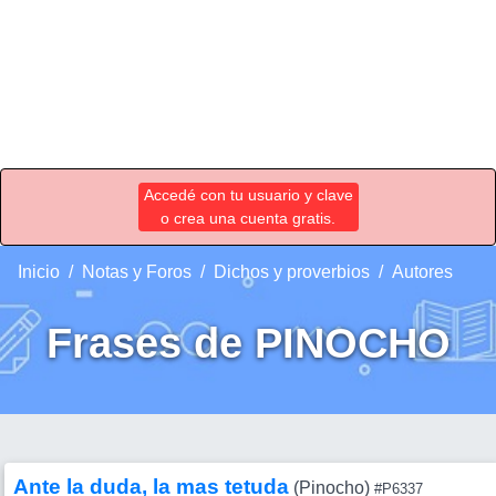
Accedé con tu usuario y clave
o crea una cuenta gratis.
Inicio
Notas y Foros
Dichos y proverbios
Autores
Frases de PINOCHO
Ante la duda, la mas tetuda
(Pinocho)
#P6337