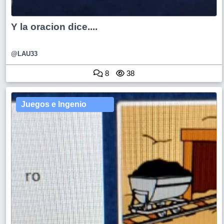
Y la oracion dice....
@LAU33
8
38
Juegos e Ingenio