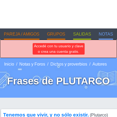
PAREJA / AMIGOS
GRUPOS
SALIDAS
NOTAS
Accedé con tu usuario y clave
o crea una cuenta gratis.
Inicio
Notas y Foros
Dichos y proverbios
Autores
Frases de PLUTARCO
Tenemos que vivir, y no sólo existir.
(Plutarco)