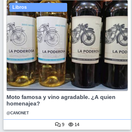
Libros
Moto famosa y vino agradable. ¿A quien
homenajea?
@CANONET
9
14