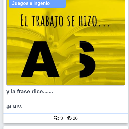
Juegos e Ingenio
y la frase dice.......
@LAU33
9
26