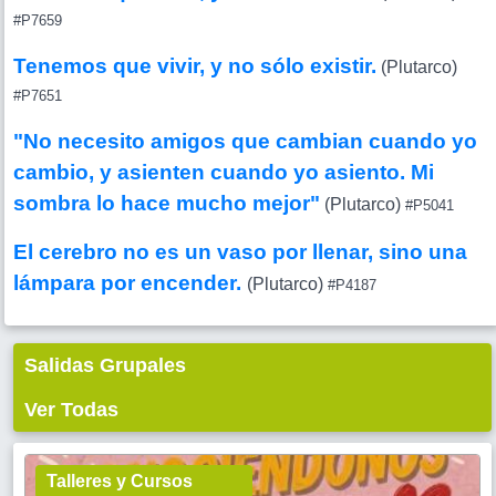
#P7659
Tenemos que vivir, y no sólo existir.
(Plutarco)
#P7651
"No necesito amigos que cambian cuando yo
cambio, y asienten cuando yo asiento. Mi
sombra lo hace mucho mejor"
(Plutarco)
#P5041
El cerebro no es un vaso por llenar, sino una
lámpara por encender.
(Plutarco)
#P4187
Salidas Grupales
Ver Todas
Talleres y Cursos