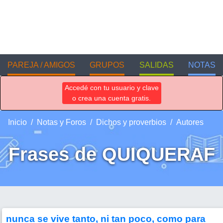
PAREJA / AMIGOS
GRUPOS
SALIDAS
NOTAS
Accedé con tu usuario y clave
o crea una cuenta gratis.
Inicio
Notas y Foros
Dichos y proverbios
Autores
Frases de QUIQUERAF
nunca se vive tanto, ni tan poco, como para