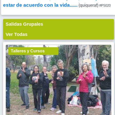
estar de acuerdo con la vida......
(quiqueraf)
#P5020
Salidas Grupales
Ver Todas
Talleres y Cursos