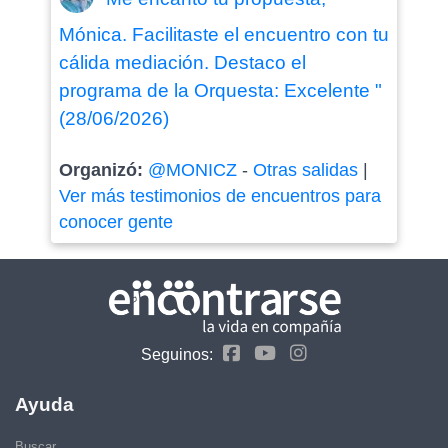
Mónica. Facilitaste el encuentro con tu
cálida mediación. Destaco el
programa de la Orquesta: Excelente "
(28/06/2026)
Organizó:
@MONICZ
-
Otras salidas
|
Ver más testimonios de encuentros para
conocer gente
Seguinos:
Ayuda
Buscar