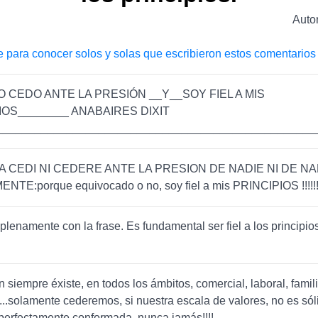
Auto
e para conocer solos y solas que escribieron estos comentarios
NO CEDO ANTE LA PRESIÓN __Y__SOY FIEL A MIS
IOS________ ANABAIRES DIXIT
__________________________________________________
A CEDI NI CEDERE ANTE LA PRESION DE NADIE NI DE N
TE:porque equivocado o no, soy fiel a mis PRINCIPIOS !!!!!!
plenamente con la frase. Es fundamental ser fiel a los principio
n siempre éxiste, en todos los ámbitos, comercial, laboral, famili
.....solamente cederemos, si nuestra escala de valores, no es sóli
erfectamente conformada, nunca jamás!!!!