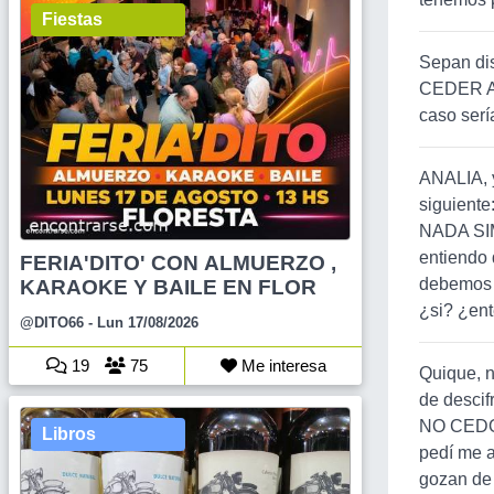
Fiestas
Sepan dis
CEDER AN
caso serí
ANALIA, y
siguien
NADA SIM
entiendo 
FERIA'DITO' CON ALMUERZO ,
debemos c
KARAOKE Y BAILE EN FLOR
¿si? ¿ent
@DITO66
- Lun 17/08/2026
19
75
Me interesa
Quique, n
de descif
NO CEDO
Libros
pedí me 
gozan de 