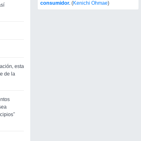
consumidor.
(
Kenichi Ohmae
)
sí
ación, esta
te de la
entos
sea
cipios"