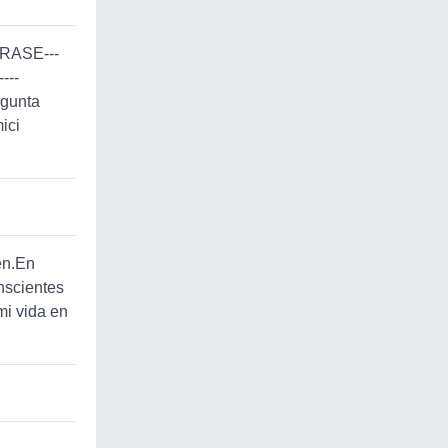
 FRASE---
---
egunta
ici
en.En
nscientes
mi vida en