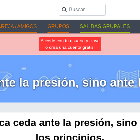
REJA / AMIGOS
GRUPOS
SALIDAS GRUPALES
Accedé con tu usuario y clave
o crea una cuenta gratis.
e la presión, sino ante 
a ceda ante la presión, sino
los principios.