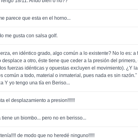
 Tengo 18/11. Ando bien o no??
me parece que esta en el horno...
o me gusta con salsa golf.
uerza, en idéntico grado, algo común a lo existente? No lo es: a 
 desplace a otro, éste tiene que ceder a la presión del primero,
os fuerzas idénticas y opuestas excluyen el movimiento). ¿Y la
es común a todo, material o inmaterial, pues nada es sin razón." 
a Y yo tengo una tía en Beriso...
a el desplazamiento a presion!!!!!!
 tiene un biombo... pero no en berisso...
 tenía!!!! de modo que no heredé ninguno!!!!!