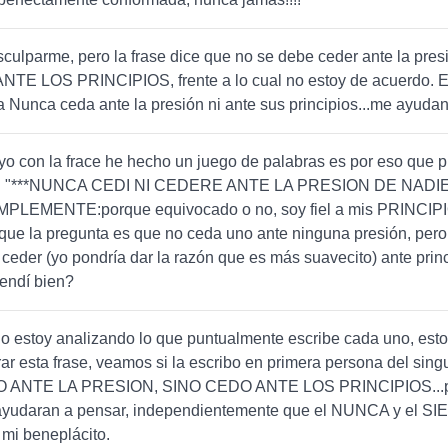
culparme, pero la frase dice que no se debe ceder ante la pre
TE LOS PRINCIPIOS, frente a lo cual no estoy de acuerdo. E
a Nunca ceda ante la presión ni ante sus principios...me ayuda
o con la frace he hecho un juego de palabras es por eso que p
te: "***NUNCA CEDI NI CEDERE ANTE LA PRESION DE NADIE
PLEMENTE:porque equivocado o no, soy fiel a mis PRINCIPIOS !
que la pregunta es que no ceda uno ante ninguna presión, pero
eder (yo pondría dar la razón que es más suavecito) ante princi
endí bien?
o estoy analizando lo que puntualmente escribe cada uno, esto
rar esta frase, veamos si la escribo en primera persona del sing
 ANTE LA PRESION, SINO CEDO ANTE LOS PRINCIPIOS...p
ayudaran a pensar, independientemente que el NUNCA y el S
mi beneplácito.