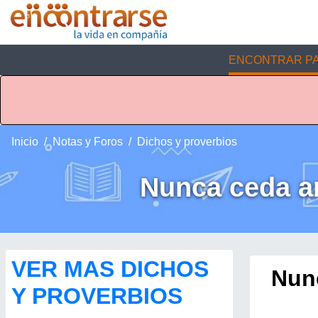
ENCONTRAR PA
Inicio
Notas y Foros
Dichos y proverbios
Nunca ceda ant
VER MAS DICHOS
Nunc
Y PROVERBIOS