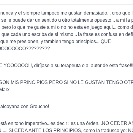
l nunca y el siempre tampoco me gustan demasiado... creo que l
 se le puede dar un sentido u otro totalmente opuesto... a mi la 
 pero lo que me guste a mi o no no esta en juego aqui... como d
o que cada uno escriba de si mismo... la frase es confusa en defi
que me presionen, y tambien tengo principios... QUE
OOOOOOO?????????
 YOOOOOO!!!, diríjase a su terapeuta o al autor de esta frase!!
SON MIS PRINCIPIOS PERO SI NO LE GUSTAN TENGO OT
Marx
 alcoyana con Groucho!
está en tono imperativo...es decir : es una órden...NO CEDER 
.....SI CEDA ANTE LOS PRINCIPIOS, como la tradusco yo: 