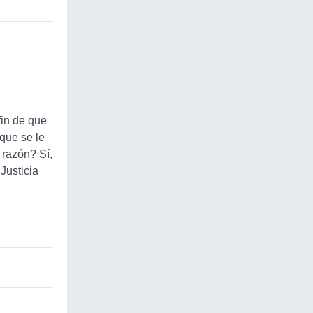
fin de que
 que se le
 razón? Sí,
Justicia