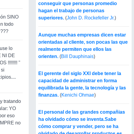
conseguir que personas promedio
hagan el trabajo de personas
sión SINO
superiores.
(
John D. Rockefeller Jr.
)
n todo
n???
Aunque muchas empresas dicen estar
orientadas al cliente, son pocas las que
use lo
realmente permiten que ellos las
 NI DE
orienten.
(
Bill Dauphinais
)
!!!!!!! "
 si
El gerente del siglo XXI debe tener la
pios....
capacidad de administrar en forma
equilibrada la gente, la tecnología y las
finanzas.
(
Kenichi Ohmae
)
y tratando
ular: YO
El personal de las grandes compañias
or eso
ha olvidado cómo se inventa.Sabe
IEMPRE no
cómo comprar y vender, pero se ha
olvidado de desarrollar productos es