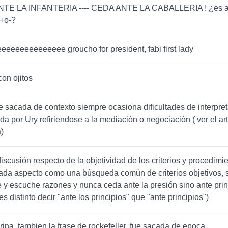
TE LA INFANTERIA ---- CEDA ANTE LA CABALLERIA ! ¿es a
.+o-?
eeeeeeeeeeeee groucho for president, fabi first lady
con ojitos
e sacada de contexto siempre ocasiona dificultades de interpret
ada por Ury refiriendose a la mediación o negociación ( ver el ar
a)
discusión respecto de la objetividad de los criterios y procedimi
ada aspecto como una búsqueda común de criterios objetivos, 
 y escuche razones y nunca ceda ante la presión sino ante prin
s distinto decir "ante los principios" que "ante principios")
rina, tambien la frase de rockefeller, fue sacada de epoca...