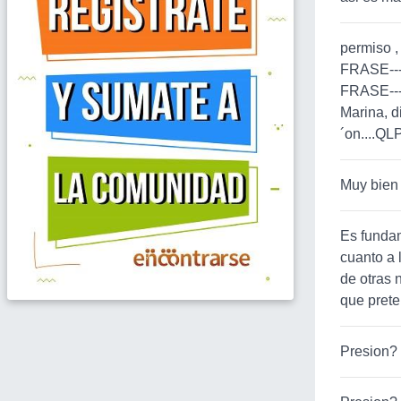
permiso ,
FRASE---
FRASE---
Marina, di
´on....QL
Muy bien n
Es fundam
cuanto a 
de otras 
que prete
Presion?