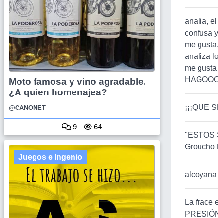
analia, e
confusa y
me gusta,
analiza l
me gusta 
HAGOOO
Moto famosa y vino agradable.
¿A quien homenajea?
¡¡¡QUE SE
@CANONET
9
64
"ESTOS 
Groucho 
Juegos e Ingenio
alcoyana
La frace 
PRESIÓN.