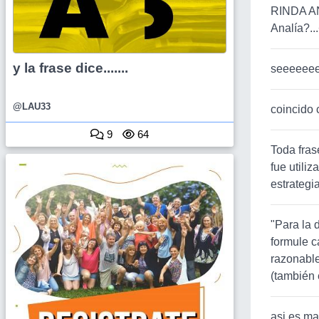
RINDA AN
Analía?..
y la frase dice.......
seeeeeeee
@LAU33
coincido 
9
64
Toda fras
fue utiliz
estrategi
"Para la 
formule c
razonable
(también e
asi es ma