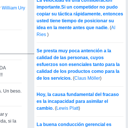
La velocidad es una consideración
importante.Si un competidor no pudo
r
William Ury
copiar su táctica rápidamente, entonces
usted tiene tiempo de posicionar su
idea en la mente antes que nadie.
(
Al
Ries
)
Se presta muy poca antención a la
_______________
calidad de las personas, cuyos
esfuerzos son esenciales tanto para la
ADA
calidad de los productos como para la
!!
de los servicios.
(
Claus Möller
)
s. Un beso.
Hoy, la causa fundamental del fracaso
es la incapacidad para asimilar el
cambio.
(
Lewis Platt
)
ar y
da, si la
La buena conducción gerencial es