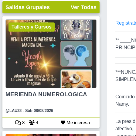
Salidas Grupales
Ver Todas
Registrat
Talleres y Cursos
** ____
PRINCIP
_______
***NUNC
SIMPLEMEN
MERIENDA NUMEROLOGICA
Coincido 
Namy.
@LAU33
- Sáb 08/08/2026
La presió
8
4
Me interesa
afectivo,
tenemos p