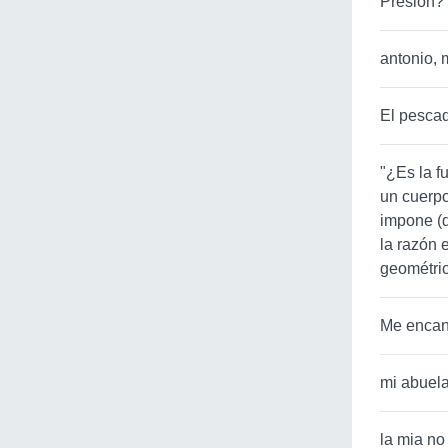
Presion?
antonio, 
El pescad
"¿Es la f
un cuerpo
impone (d
la razón 
geométric
Me encant
mi abuela
la mia no