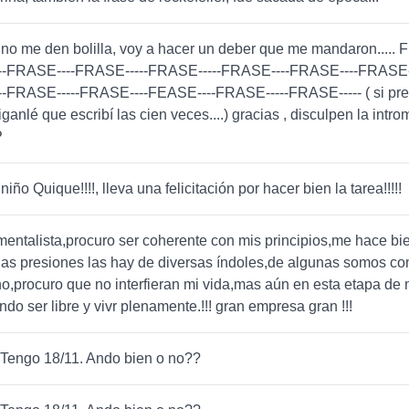
 no me den bolilla, voy a hacer un deber que me mandaron.....
-FRASE----FRASE-----FRASE-----FRASE----FRASE----FRASE-
-FRASE-----FRASE----FEASE----FRASE-----FRASE----- ( si pr
ganlé que escribí las cien veces....) gracias , disculpen la introm
P
iño Quique!!!!, lleva una felicitación por hacer bien la tarea!!!!!
entalista,procuro ser coherente con mis principios,me hace bi
las presiones las hay de diversas índoles,de algunas somos co
no,procuro que no interfieran mi vida,mas aún en esta etapa de 
ndo ser libre y vivr plenamente.!!! gran empresa gran !!!
 Tengo 18/11. Ando bien o no??