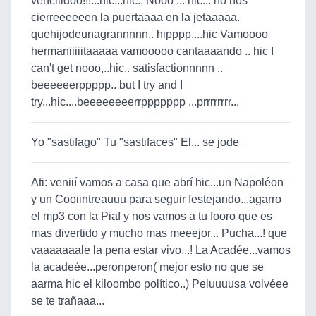
venciiidoo!!!...hic...hic.. Nooo ... hic... no nos
cierreeeeeen la puertaaaa en la jetaaaaa.
quehijodeunagrannnnn.. hipppp....hic Vamoooo
hermaniiiiitaaaaa vamooooo cantaaaando .. hic I
can't get nooo,..hic.. satisfactionnnnn ..
beeeeeerppppp.. but I try and I
try...hic....beeeeeeeerrppppppp ...prrrrrrrr...
Yo "sastifago" Tu "sastifaces" El... se jode
Ati: veniií vamos a casa que abrí hic...un Napoléon
y un Cooiintreauuu para seguir festejando...agarro
el mp3 con la Piaf y nos vamos a tu fooro que es
mas divertido y mucho mas meeejor... Pucha...! que
vaaaaaaale la pena estar vivo...! La Acadée...vamos
la acadeée...peronperon( mejor esto no que se
aarma hic el kiloombo político..) Peluuuusa volvéee
se te trañaaa...