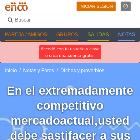
INICIAR SESION
PAREJA / AMIGOS
GRUPOS
SALIDAS
NOTAS
Accedé con tu usuario y clave
o crea una cuenta gratis.
Inicio
Notas y Foros
Dichos y proverbios
En el extremadamente
competitivo
mercadoactual,usted
debe sastifacer a sus