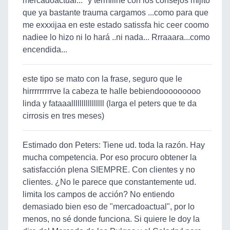
mercadoactual..." y termiiine con los consejos mijito
que ya bastante trauma cargamos ...como para que
me exxxijaa en este estado satissfa hic ceer coomo
nadiee lo hizo ni lo hará ..ni nada... Rrraaara...como
encendida...
este tipo se mato con la frase, seguro que le
hirrrrrrrrrve la cabeza te halle bebiendooooooooo
linda y fataaallllllllllllllll (larga el peters que te da
cirrosis en tres meses)
Estimado don Peters: Tiene ud. toda la razón. Hay
mucha competencia. Por eso procuro obtener la
satisfacción plena SIEMPRE. Con clientes y no
clientes. ¿No le parece que constantemente ud.
limita los campos de acción? No entiendo
demasiado bien eso de "mercadoactual", por lo
menos, no sé donde funciona. Si quiere le doy la