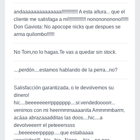
andaaaaaaaaaaaaaa!!!!!!!!!!!!! A esta altura... que el
cliente me satisfaga a mí!!!!!!!!!!!!!! nononononono!!!!!!
Don Gaviota: No apocope nicks que despues se
arma quilombo!!!!!!
No Tom,no lo hagas.Te vas a quedar sin stock.
....perdón....estamos hablando de la perra...no?
Salisfacción garantizada, o le devolvemos su
dinero!
hic....beeeeeeerrppppppp....sr.vendedoooorr...
venimos con mi heermmmaaaanita Ammmmbarrrr,
acáaa abrazaaadditas las doos....hic....a
devolveeerrr el peteeerssss
....beeeeeerppppp.....que estabaaaa