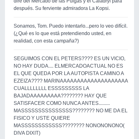
dire del Mercado de las Pulgas y el Caladryl para
después. Su ferviente admiradora La Kopsi.
Sonamos, Tom. Puedo intentarlo...pero lo veo difícil.
(¿Qué es lo que está pretendiendo usted, en
realidad, con esta campaña?)
SEGUIMOS CON EL PETERS???? ES UN VICIO,
NO HAY DUDA.... ELMERCADOACTUAL NO ES
EL QUE QUEDA POR LA AUTOPISTA CAMINO A
EZEIZA???? MARINAAAAAAAAAAAAAAAAAAAA
CUALLLLLLLL ESSSSSSSSS LA
BAJADAAAAAAAAA???????? HAY QUE
SATISFACER COMO NUNCA ANTES.........
MASSSSSSSSSSSSSSS???????? NO ME DA EL
FISICO Y USTE QUIERE
MASSSSSSSSSSSS???????? NONONONONO(
DIVA DIXIT)