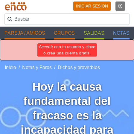
INICIAR SESION
PAREJA / AMIGOS
GRUPOS
SALIDAS
NOTAS
Accedé con tu usuario y clave
o crea una cuenta gratis.
Inicio
Notas y Foros
Dichos y proverbios
Hoy la causa
fundamental del
fracaso es la
incapacidad para