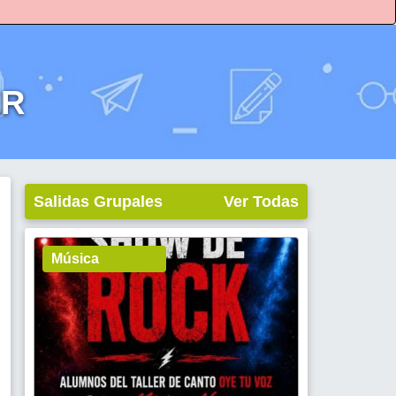
ER
Salidas Grupales
Ver Todas
Música