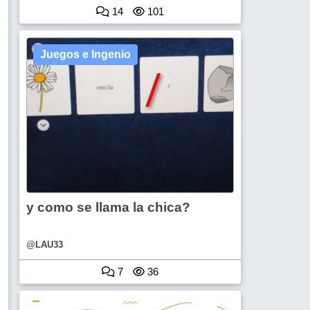
14
101
Juegos e Ingenio
y como se llama la chica?
@LAU33
7
36