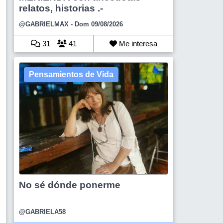
relatos, historias .-
@GABRIELMAX
- Dom 09/08/2026
31
41
Me interesa
Pensamientos de Vida
No sé dónde ponerme
@GABRIELA58