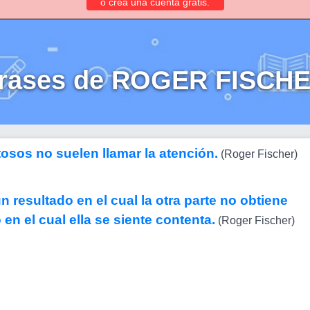
o crea una cuenta gratis.
rases de ROGER FISCH
osos no suelen llamar la atención.
(Roger Fischer)
 resultado en el cual la otra parte no obtiene
en el cual ella se siente contenta.
(Roger Fischer)