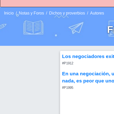
Inicio
Notas y Foros
Dichos y proverbios
Autores
F
Los negociadores exit
#P1912
En una negociación, un
nada, es peor que uno 
#P1995