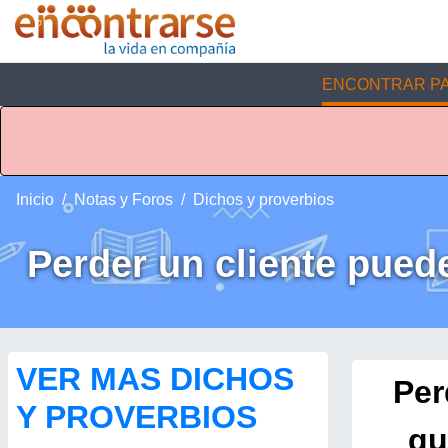
ENCONTRAR PA
Inicio
Notas y Foros
Dichos y proverbios
Perder un cliente pued
VER MAS DICHOS
Per
Y PROVERBIOS
qu