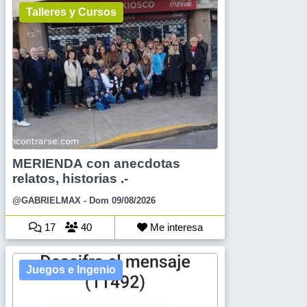
Talleres y Cursos
MERIENDA con anecdotas
relatos, historias .-
@GABRIELMAX
- Dom 09/08/2026
17
40
Me interesa
Juegos e Ingenio