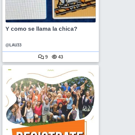
Y como se llama la chica?
@LAU33
9
43