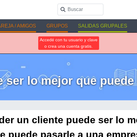
REJA / AMIGOS
GRUPOS
SALIDAS GRUPALES
Accedé con tu usuario y clave
o crea una cuenta gratis.
e ser lo mejor que puede
der un cliente puede ser lo m
e puede pasarle a una empre