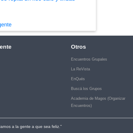
gente
ente
Otros
Encuentros Grupales
La ReVista
EnQués
Buscá los Grupos
Academia de Magos (Organizar
Encuentros)
vamos a la gente a que sea feliz."