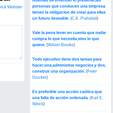
Ademas de entender el presente,las
personas que conducen una empresa
rick Webster
tienen la obligacion de crear para ellas
un futuro deseable.
(
C.K. Prahalad
)
Vale la pena tener en cuenta que nadie
compra lo que necesita,sino lo que
quiere.
(
Willam Brooks
)
Todo ejecutivo tiene dos tareas para
hacer:una,administrar negocios,y dos,
construir una organización.
(
Peter
Drucker
)
Es preferible una acción caótica que
una falta de acción ordenada.
(
Karl E.
Weick
)