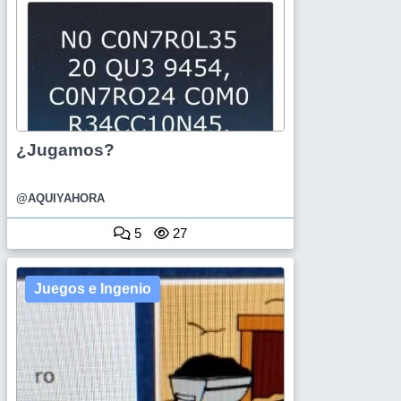
¿Jugamos?
@AQUIYAHORA
5
27
Juegos e Ingenio