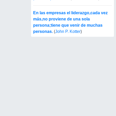
En las empresas el liderazgo,cada vez
más,no proviene de una sola
persona;tiene que venir de muchas
personas.
(
John P. Kotter
)