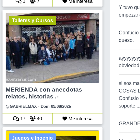
1
7
Me interesa
Y tuvo qu
empezar d
Talleres y Cursos
Confucio
queso.
ayyyyyyyy
obviedad 
si sos ma
MERIENDA con anecdotas
COSAS L
relatos, historias .-
Confusio 
soporte...
@GABRIELMAX
- Dom 09/08/2026
17
40
Me interesa
GRANDE C
Juegos e Ingenio