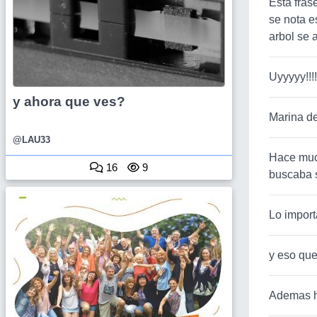
Esta fra
se nota e
arbol se 
Uyyyyy!!!
y ahora que ves?
Marina de
@LAU33
Hace much
16
9
buscaba s
Lo importa
y eso que
Ademas h