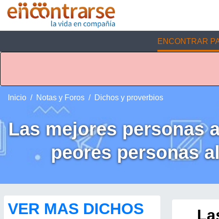
ENCONTRAR PA
Inicio
Notas y Foros
Dichos y proverbios
Las mejores personas a
peores personas al
VER MAS DICHOS
La