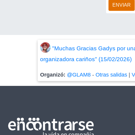
ENVIAR
"Muchas Gracias Gadys por una 
organizadora cariños" (15/02/2026)
Organizó:
@GLAM8
-
Otras salidas
|
V