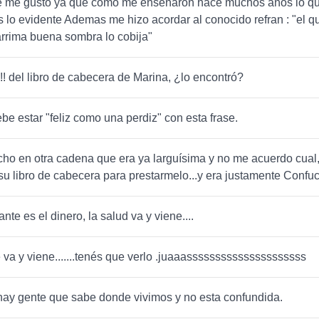
se me gusto ya que como me enseñaron hace muchos años lo 
s lo evidente Ademas me hizo acordar al conocido refran : "el 
arrima buena sombra lo cobija"
!!! del libro de cabecera de Marina, ¿lo encontró?
be estar "feliz como una perdiz" con esta frase.
o en otra cadena que era ya larguísima y no me acuerdo cual
u libro de cabecera para prestarmelo...y era justamente Confuc
nte es el dinero, la salud va y viene....
 va y viene.......tenés que verlo .juaaasssssssssssssssssssss
ay gente que sabe donde vivimos y no esta confundida.