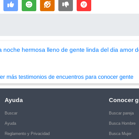
noche hermosa lleno de gente linda del dia amor 
er más testimonios de encuentros para conocer gente
Ayuda
Conocer g
Buscar
Buscar pareja
Ayuda
Busca Hombre
Reglamento y Privacidad
Busca Mujer