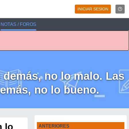
INICIAR SESION
NOTAS / FOROS
 demás, no lo malo. Las
demás, no lo bueno.
 lo
ANTERIORES