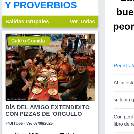
Y PROVERBIOS
bue
Salidas Grupales
Ver Todas
peor
Café o Comida
Registrat
Al fin est
si, teni
DÍA DEL AMIGO EXTENDIDITO
CON PIZZAS DE 'ORGULLO
Con perdó
@DITO66
- Vie 07/08/2026
libro de 