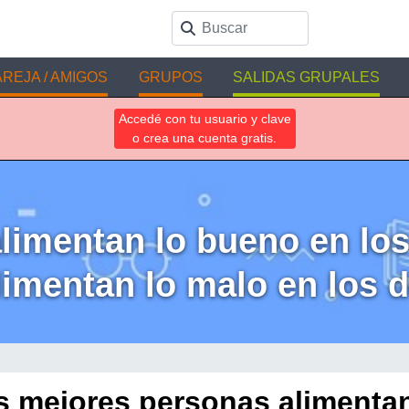
REJA / AMIGOS
GRUPOS
SALIDAS GRUPALES
Accedé con tu usuario y clave
o crea una cuenta gratis.
limentan lo bueno en los
imentan lo malo en los 
s mejores personas alimentan