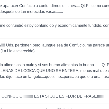
e aparacer Confucio a confundirnos el lunes.... QLP!! como cue
espués de tan merecidas vacas.......
 me confundió estoy confundido y economicamente fundido, co
!!!! Uds. perdonen pero, aunque sea de Confucio, me parece u
(La Lia esclarecida)
lo alimentas lo malo y si sos bueno alimentas lo bueno........Q
LENAS DE LOGICA QUE UNO SE ENTERA, menos mal que e
las dijo hace un fangote....que si no...pensaba que era una fras
.
ONFUCIO!!!!!!!!!!! ESTA SI QUE ES FLOR DE FRASE!!!!!!!!!