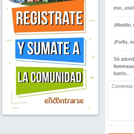
eso...eso!
¡Miedito,
¡Porfis, 
Sé adonde
feeeeaaa!
barrio...