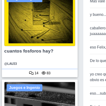
Mas vale 
y bueno..
caballer
juaaaaaa
eso Felix,
cuantos fosforos hay?
De lo que
@LAU33
14
83
yo creo q
obvio es 
Juegos e Ingenio
eso....sub