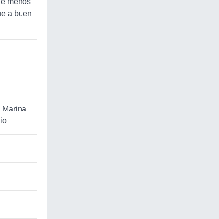
que menos
que a buen
, Marina
io