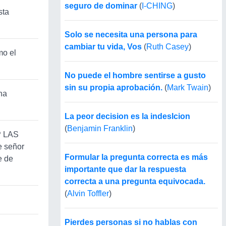
seguro de dominar
(
I-CHING
)
sta
Solo se necesita una persona para
cambiar tu vida, Vos
(
Ruth Casey
)
mo el
No puede el hombre sentirse a gusto
sin su propia aprobación.
(
Mark Twain
)
na
La peor decision es la indeslcion
(
Benjamin Franklin
)
LP LAS
 señor
Formular la pregunta correcta es más
e de
importante que dar la respuesta
correcta a una pregunta equivocada.
(
Alvin Toffler
)
Pierdes personas si no hablas con