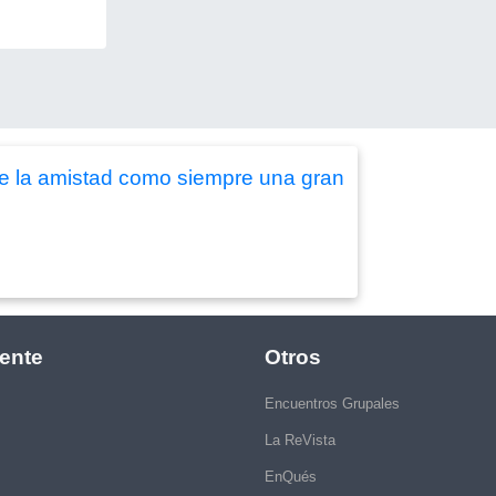
de la amistad como siempre una gran
ente
Otros
Encuentros Grupales
La ReVista
EnQués