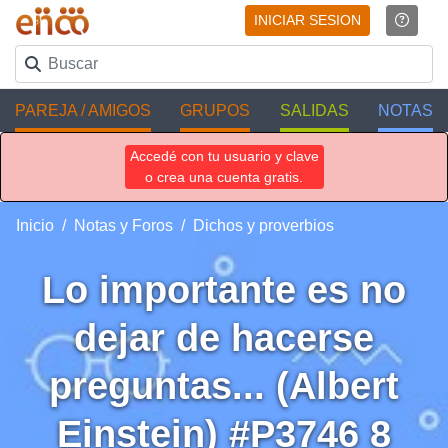
INICIAR SESION
PAREJA / AMIGOS
GRUPOS
SALIDAS
NOTAS
Accedé con tu usuario y clave
o crea una cuenta gratis.
Inicio
Notas y Foros
Dichos y proverbios
Lo importante es no
dejar de hacerse
preguntas... (Albert
Einstein) #P3746 8