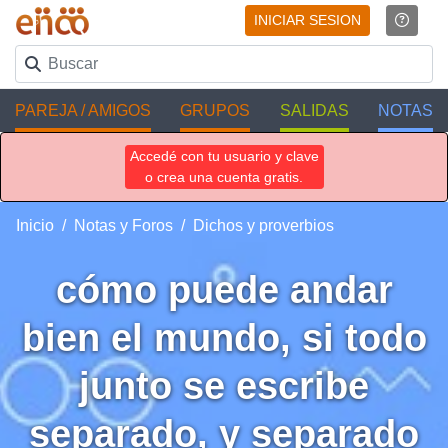
INICIAR SESION
PAREJA / AMIGOS
GRUPOS
SALIDAS
NOTAS
Accedé con tu usuario y clave
o crea una cuenta gratis.
Inicio
Notas y Foros
Dichos y proverbios
cómo puede andar
bien el mundo, si todo
junto se escribe
separado, y separado