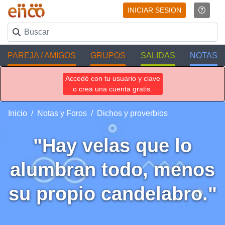
INICIAR SESION
PAREJA / AMIGOS
GRUPOS
SALIDAS
NOTAS
Accedé con tu usuario y clave
o crea una cuenta gratis.
Inicio
Notas y Foros
Dichos y proverbios
"Hay velas que lo
alumbran todo, menos
su propio candelabro."