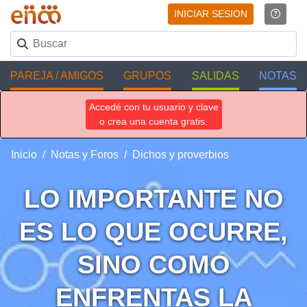
INICIAR SESION
PAREJA / AMIGOS
GRUPOS
SALIDAS
NOTAS
Accedé con tu usuario y clave
o crea una cuenta gratis.
Inicio
Notas y Foros
Dichos y proverbios
LO IMPORTANTE NO
ES LO QUE OCURRE,
SINO COMO
ENFRENTAS LA