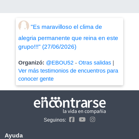
"Es maravilloso el clima de
alegria permanente que reina en este
grupo!!!" (27/06/2026)
Organizó:
@EBOU52
-
Otras salidas
|
Ver más testimonios de encuentros para
conocer gente
Seguinos:
Ayuda