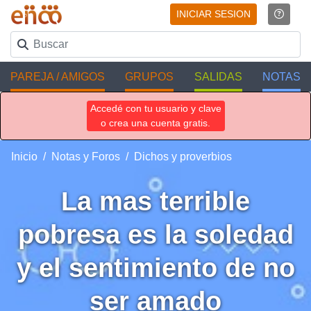
INICIAR SESION
PAREJA / AMIGOS
GRUPOS
SALIDAS
NOTAS
Accedé con tu usuario y clave
o crea una cuenta gratis.
Inicio
Notas y Foros
Dichos y proverbios
La mas terrible
pobresa es la soledad
y el sentimiento de no
ser amado