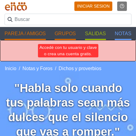
INICIAR SESION
PAREJA / AMIGOS
GRUPOS
SALIDAS
NOTAS
Accedé con tu usuario y clave
o crea una cuenta gratis.
Inicio
Notas y Foros
Dichos y proverbios
"Habla solo cuando
tus palabras sean más
dulces que el silencio
que vas a romper."