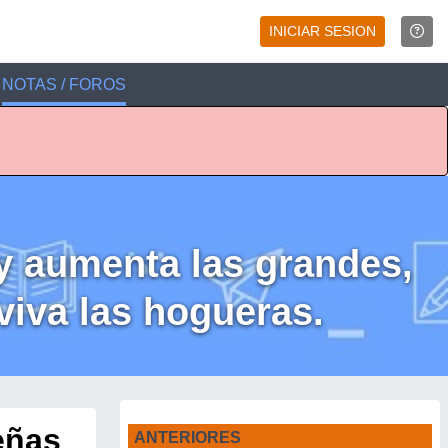
INICIAR SESION
NOTAS / FOROS
y aumenta las grandes,
viva las hogueras.
eñas
ANTERIORES