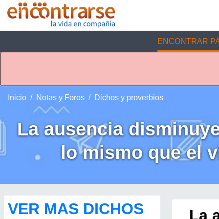
ENCONTRAR PA
Inicio
Notas y Foros
Dichos y proverbios
La ausencia disminuye
lo mismo que el v
VER MAS DICHOS
La 