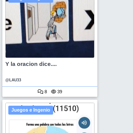
Y la oracion dice....
@LAU33
8
39
Juegos e Ingenio