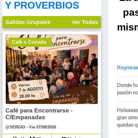
Y PROVERBIOS
pas
Salidas Grupales
Ver Todas
mism
Café o Comida
Registrat
Donde hub
pasión no
Café para Encontrarse -
Holaaaaaa
C/Empanadas
gran amor
quedan q
@SERGIO
- Vie 07/08/2026