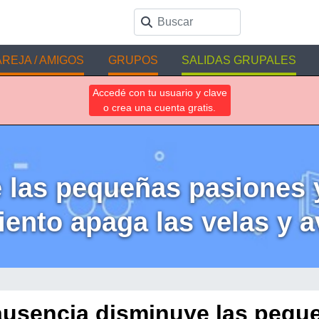
REJA / AMIGOS
GRUPOS
SALIDAS GRUPALES
Accedé con tu usuario y clave
o crea una cuenta gratis.
 las pequeñas pasiones 
iento apaga las velas y a
ausencia disminuye las pequ