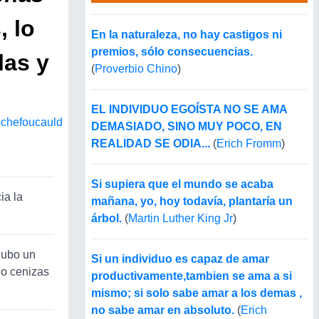
, lo
En la naturaleza, no hay castigos ni
premios, sólo consecuencias.
las y
(
Proverbio Chino
)
EL INDIVIDUO EGOÍSTA NO SE AMA
ochefoucauld
DEMASIADO, SINO MUY POCO, EN
REALIDAD SE ODIA...
(
Erich Fromm
)
Si supiera que el mundo se acaba
ia la
mañana, yo, hoy todavía, plantaría un
árbol.
(
Martin Luther King Jr
)
hubo un
Si un individuo es capaz de amar
go cenizas
productivamente,tambien se ama a si
mismo; si solo sabe amar a los demas ,
no sabe amar en absoluto.
(
Erich