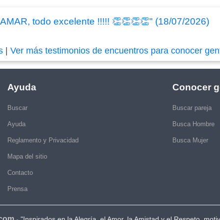
AR, todo excelente !!!!! 👏👏👏👏" (18/07/2026)
s
|
Ver más testimonios de encuentros para conocer gen
Ayuda
Conocer g
Buscar
Buscar pareja
Ayuda
Busca Hombre
Reglamento y Privacidad
Busca Mujer
Mapa del sitio
Contacto
Prensa
.com
-
"Inspirados en la Alegría, el Amor, la Amistad y el Respeto, moti