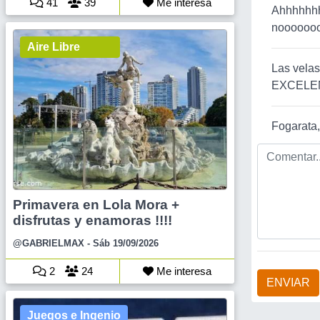
41
39
Me interesa
Ahhhhhhh
noooooo
Aire Libre
Las velas
EXCELEN
Fogarata, 
Primavera en Lola Mora +
disfrutas y enamoras !!!!
@GABRIELMAX
- Sáb 19/09/2026
2
24
Me interesa
ENVIAR
Juegos e Ingenio