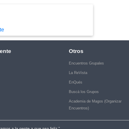
te
ente
Otros
Encuentros Grupales
La ReVista
EnQués
Buscá los Grupos
Academia de Magos (Organizar
Encuentros)
vamos a la gente a que sea feliz."