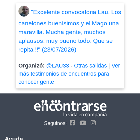
"Excelente convocatoria Lau. Los
canelones buenísimos y el Mago una
maravilla. Mucha gente, muchos
aplausos, muy bueno todo. Que se
repita !!" (23/07/2026)
Organizó:
@LAU33
-
Otras salidas
|
Ver
más testimonios de encuentros para
conocer gente
Seguinos:
Ayuda