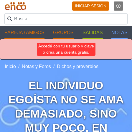
INICIAR SESION
PAREJA / AMIGOS
GRUPOS
SALIDAS
NOTAS
Accedé con tu usuario y clave
o crea una cuenta gratis.
Inicio
Notas y Foros
Dichos y proverbios
EL INDIVIDUO
EGOÍSTA NO SE AMA
DEMASIADO, SINO
MUY POCO, EN