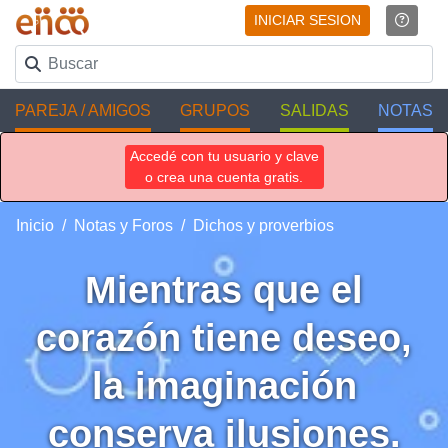
INICIAR SESION
PAREJA / AMIGOS
GRUPOS
SALIDAS
NOTAS
Accedé con tu usuario y clave
o crea una cuenta gratis.
Inicio
Notas y Foros
Dichos y proverbios
Mientras que el
corazón tiene deseo,
la imaginación
conserva ilusiones.