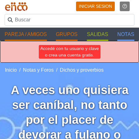
INICIAR SESION
PAREJA / AMIGOS
GRUPOS
SALIDAS
NOTAS
Accedé con tu usuario y clave
o crea una cuenta gratis.
Inicio
Notas y Foros
Dichos y proverbios
A veces uno quisiera
ser caníbal, no tanto
por el placer de
devorar a fulano o