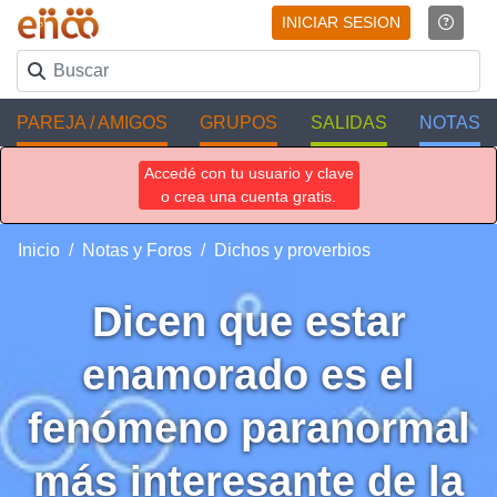
INICIAR SESION
PAREJA / AMIGOS
GRUPOS
SALIDAS
NOTAS
Accedé con tu usuario y clave
o crea una cuenta gratis.
Inicio
Notas y Foros
Dichos y proverbios
Dicen que estar
enamorado es el
fenómeno paranormal
más interesante de la