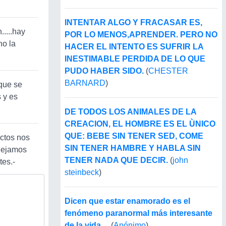
INTENTAR ALGO Y FRACASAR ES,
.....hay
POR LO MENOS,APRENDER. PERO NO
no la
HACER EL INTENTO ES SUFRIR LA
INESTIMABLE PERDIDA DE LO QUE
PUDO HABER SIDO.
(
CHESTER
BARNARD
)
que se
s y es
DE TODOS LOS ANIMALES DE LA
CREACION, EL HOMBRE ES EL ÙNICO
QUE: BEBE SIN TENER SED, COME
ectos nos
SIN TENER HAMBRE Y HABLA SIN
 dejamos
TENER NADA QUE DECIR.
(
john
tes.-
steinbeck
)
Dicen que estar enamorado es el
fenómeno paranormal más interesante
de la vida ...
(
Anónimo
)