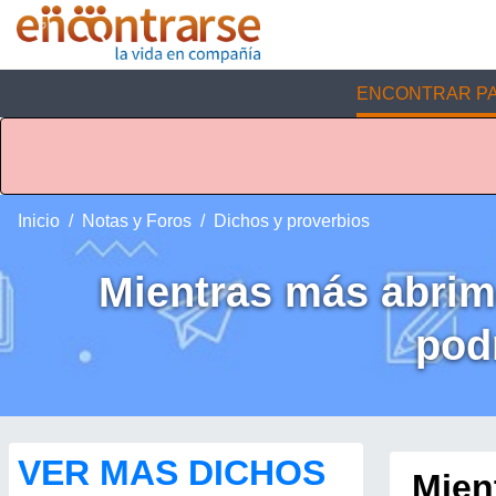
ENCONTRAR PA
Inicio
Notas y Foros
Dichos y proverbios
Mientras más abrim
pod
VER MAS DICHOS
Mien