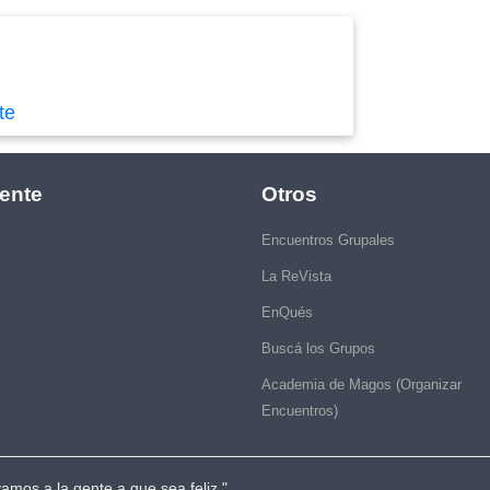
te
ente
Otros
Encuentros Grupales
La ReVista
EnQués
Buscá los Grupos
Academia de Magos (Organizar
Encuentros)
vamos a la gente a que sea feliz."