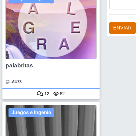
ENVIAR
palabritas
@LAU33
12
62
Juegos e Ingenio