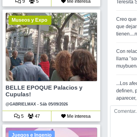
9
5
Me interesa
Teresita S
Creo que 
Museos y Expo
que dejar
tienen....
Con relac
llama "so
muybuen
...Los afe
BELLE EPOQUE Palacios y
definen, 
Cupulas!
aparecer,
@GABRIELMAX
- Sáb 05/09/2026
5
47
Me interesa
Juegos e Ingenio