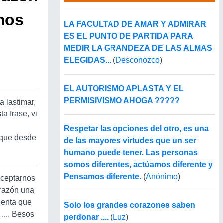
mos
LA FACULTAD DE AMAR Y ADMIRAR
ES EL PUNTO DE PARTIDA PARA
MEDIR LA GRANDEZA DE LAS ALMAS
ELEGIDAS...
(
Desconozco
)
EL AUTORISMO APLASTA Y EL
PERMISIVISMO AHOGA ?????
 lastimar,
a frase, vi
Respetar las opciones del otro, es una
 que desde
de las mayores virtudes que un ser
humano puede tener. Las personas
somos diferentes, actúamos diferente y
Pensamos diferente.
(
Anónimo
)
aceptarnos
orazón una
cuenta que
Solo los grandes corazones saben
.... Besos
perdonar ....
(
Luz
)