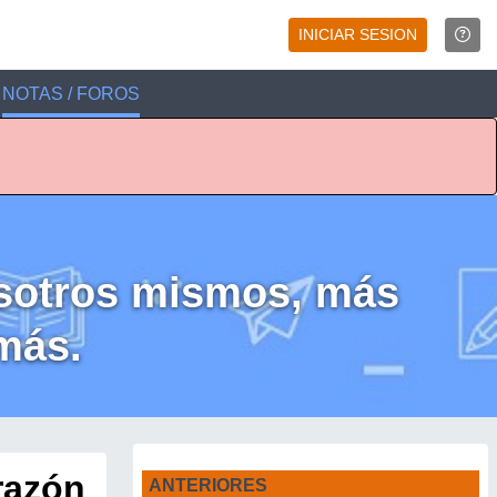
INICIAR SESION
NOTAS / FOROS
osotros mismos, más
más.
razón
ANTERIORES