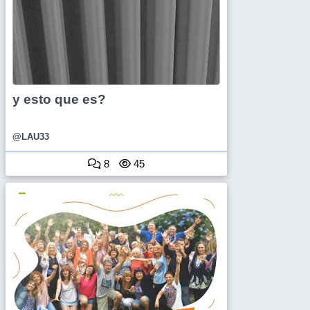
y esto que es?
@LAU33
8
45