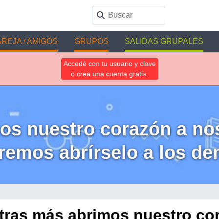
REJA / AMIGOS
GRUPOS
SALIDAS GRUPALES
Accedé con tu usuario y clave
o crea una cuenta gratis.
os nuestro corazón a n
remos abrírselo a los de
tras más abrimos nuestro co