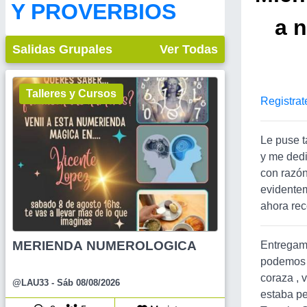
Y PROVERBIOS
a 
Salidas Grupales
Ver Todas
Talleres y Cursos
Registrat
Le puse t
y me dedi
con razón
evidentem
ahora rec
MERIENDA NUMEROLOGICA
Entregamo
podemos b
coraza , 
@LAU33
- Sáb 08/08/2026
estaba pe