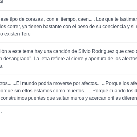
il
ese típo de corazas , con el tiempo, caen..... Los que te lastiman
los correr, ya tienen bastante con el peso de su conciencia y si 
no existen Tere
ión a este tema hay una canción de Silvio Rodriguez que creo 
n desangrado". La letra refiere al cierre y apertura de los afecto
a.
ctos... ...El mundo podría moverse por afectos... ...Porque los af
porque sin ellos estamos como muertos... ...Porque cuando los
 construímos puentes que saltan muros y acercan orillas diferen