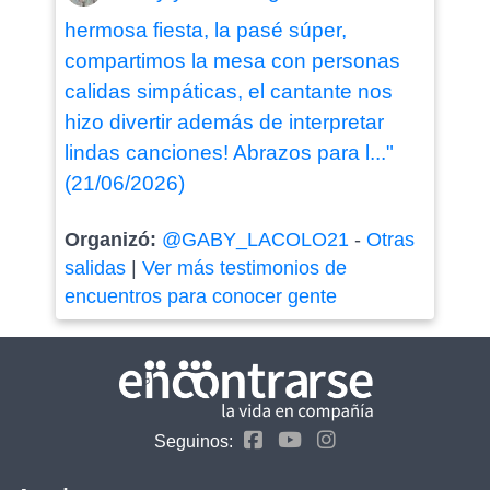
hermosa fiesta, la pasé súper,
compartimos la mesa con personas
calidas simpáticas, el cantante nos
hizo divertir además de interpretar
lindas canciones! Abrazos para l..."
(21/06/2026)
Organizó:
@GABY_LACOLO21
-
Otras
salidas
|
Ver más testimonios de
encuentros para conocer gente
Seguinos: