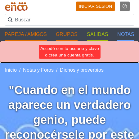
INICIAR SESION
PAREJA / AMIGOS
GRUPOS
SALIDAS
NOTAS
Accedé con tu usuario y clave
o crea una cuenta gratis.
Inicio
Notas y Foros
Dichos y proverbios
"Cuando en el mundo
aparece un verdadero
genio, puede
reconocérsele por este