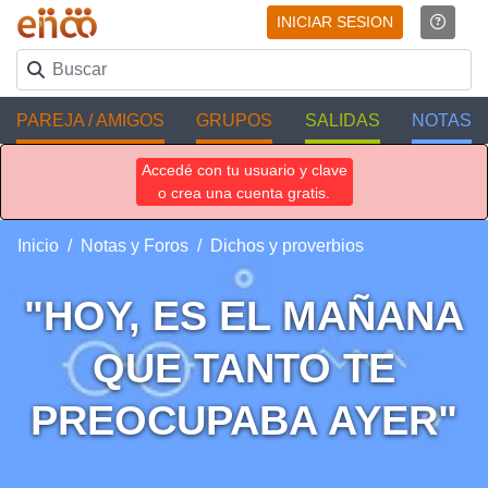
INICIAR SESION
PAREJA / AMIGOS
GRUPOS
SALIDAS
NOTAS
Accedé con tu usuario y clave
o crea una cuenta gratis.
Inicio
Notas y Foros
Dichos y proverbios
"HOY, ES EL MAÑANA
QUE TANTO TE
PREOCUPABA AYER"