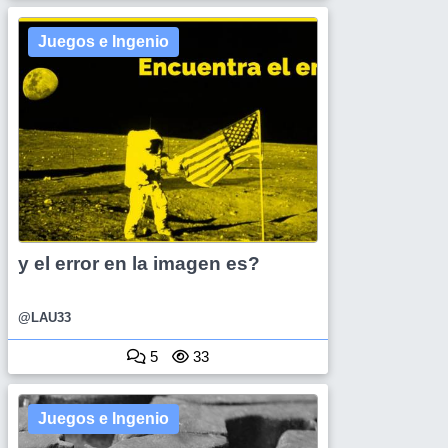
Juegos e Ingenio
y el error en la imagen es?
@LAU33
5
33
Juegos e Ingenio