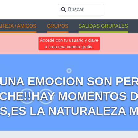
REJA / AMIGOS
GRUPOS
SALIDAS GRUPALES
Accedé con tu usuario y clave
o crea una cuenta gratis.
GUNA EMOCION SON PE
OCHE!!HAY MOMENTOS D
S,ES LA NATURALEZA M