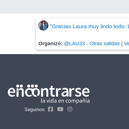
"Gracias Laura muy lindo todo. 
Organizó:
@LAU33
-
Otras salidas
|
V
Seguinos: