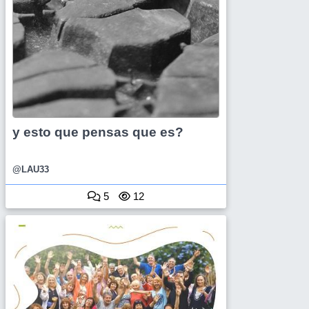
y esto que pensas que es?
@LAU33
5
12