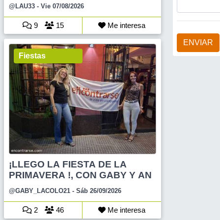
@LAU33
- Vie 07/08/2026
9
15
Me interesa
ENVIAR
Fiestas
¡LLEGO LA FIESTA DE LA
PRIMAVERA !, CON GABY Y AN
@GABY_LACOLO21
- Sáb 26/09/2026
2
46
Me interesa