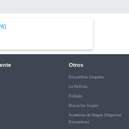
26)
ente
Otros
Encuentros Grupales
La ReVista
EnQués
Buscá los Grupos
Academia de Magos (Organizar
Encuentros)