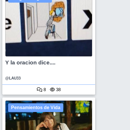
Y la oracion dice....
@LAU33
8
38
Pensamientos de Vida