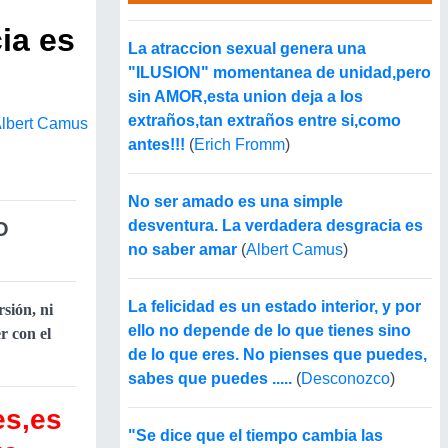
ia es
La atraccion sexual genera una
"ILUSION" momentanea de unidad,pero
sin AMOR,esta union deja a los
extraños,tan extraños entre si,como
lbert Camus
antes!!!
(
Erich Fromm
)
No ser amado es una simple
desventura. La verdadera desgracia es
O
no saber amar
(
Albert Camus
)
La felicidad es un estado interior, y por
sión, ni
ello no depende de lo que tienes sino
r con el
de lo que eres. No pienses que puedes,
sabes que puedes .....
(
Desconozco
)
es,es
"Se dice que el tiempo cambia las