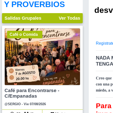
Y PROVERBIOS
desv
Salidas Grupales
Ver Todas
Café o Comida
Registrat
NADA 
TENGA
Creo que 
con una p
Café para Encontrarse -
miedo, a v
C/Empanadas
Para 
@SERGIO
- Vie 07/08/2026