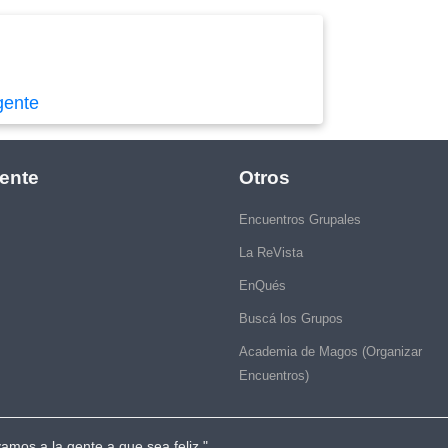
gente
ente
Otros
Encuentros Grupales
La ReVista
EnQués
Buscá los Grupos
Academia de Magos (Organizar
Encuentros)
vamos a la gente a que sea feliz."