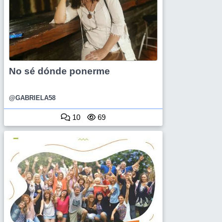
No sé dónde ponerme
@GABRIELA58
10
69