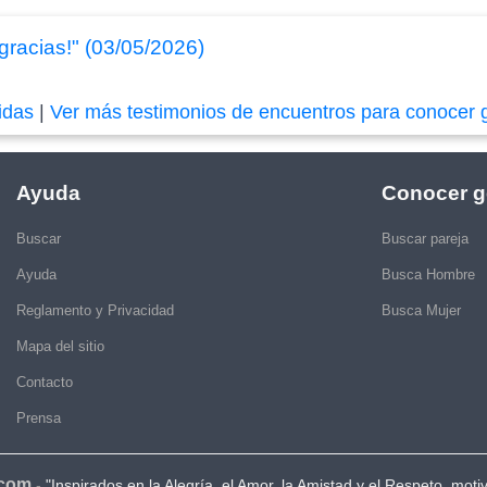
gracias!" (03/05/2026)
idas
|
Ver más testimonios de encuentros para conocer 
Ayuda
Conocer g
Buscar
Buscar pareja
Ayuda
Busca Hombre
Reglamento y Privacidad
Busca Mujer
Mapa del sitio
Contacto
Prensa
.com
-
"Inspirados en la Alegría, el Amor, la Amistad y el Respeto, moti