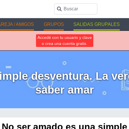
REJA / AMIGOS
GRUPOS
SALIDAS GRUPALES
Accedé con tu usuario y clave
o crea una cuenta gratis.
imple desventura. La ver
saber amar
No ser amado es una simple