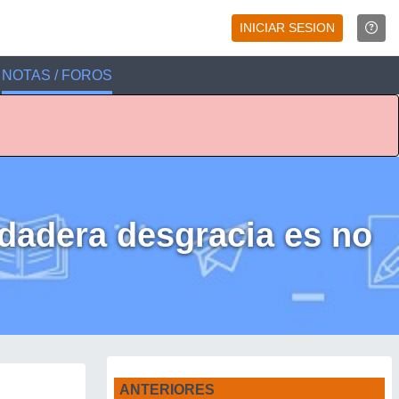
INICIAR SESION
NOTAS / FOROS
dadera desgracia es no
ANTERIORES