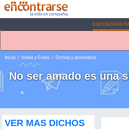
ENCONTRAR PA
Inicio
Notas y Foros
Dichos y proverbios
No ser amado es una s
VER MAS DICHOS