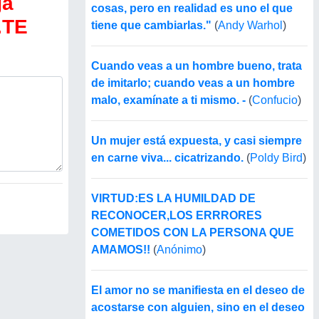
ga
cosas, pero en realidad es uno el que
.TE
tiene que cambiarlas."
(
Andy Warhol
)
Cuando veas a un hombre bueno, trata
de imitarlo; cuando veas a un hombre
malo, examínate a ti mismo. -
(
Confucio
)
Un mujer está expuesta, y casi siempre
en carne viva... cicatrizando.
(
Poldy Bird
)
VIRTUD:ES LA HUMILDAD DE
RECONOCER,LOS ERRRORES
COMETIDOS CON LA PERSONA QUE
AMAMOS!!
(
Anónimo
)
El amor no se manifiesta en el deseo de
acostarse con alguien, sino en el deseo