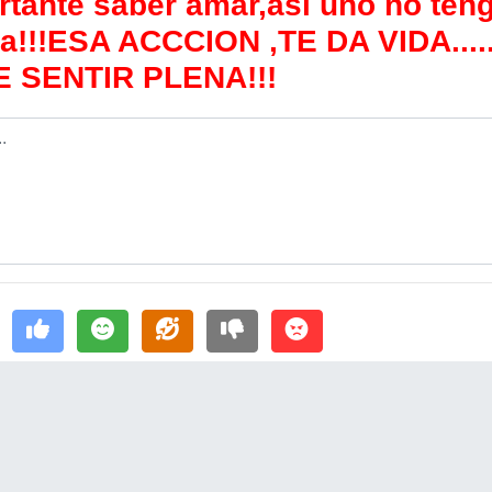
rtante saber amar,asi uno no ten
ja!!!ESA ACCCION ,TE DA VIDA....
 SENTIR PLENA!!!