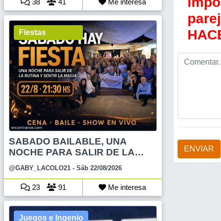
impo
38
41
Me interesa
pare
HACE
Fiestas
SABADO BAILABLE, UNA
ENVIAR
NOCHE PARA SALIR DE LA
RUTINA
@GABY_LACOLO21
- Sáb 22/08/2026
23
91
Me interesa
Juegos e Ingenio