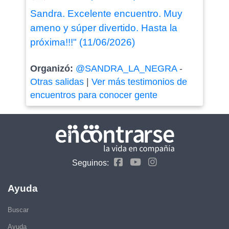
Sandra. Excelente encuentro. Muy
ameno y súper divertido. Hasta la
próxima!!!" (11/06/2026)
Organizó:
@SANDRA_LA_NEGRA
-
Otras salidas
|
Ver más testimonios de
encuentros para conocer gente
Seguinos:
Ayuda
Buscar
Ayuda