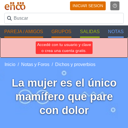
INICIAR SESION
PAREJA / AMIGOS
GRUPOS
SALIDAS
NOTAS
Accedé con tu usuario y clave
o crea una cuenta gratis.
Inicio
Notas y Foros
Dichos y proverbios
La mujer es el único
mamífero que pare
con dolor