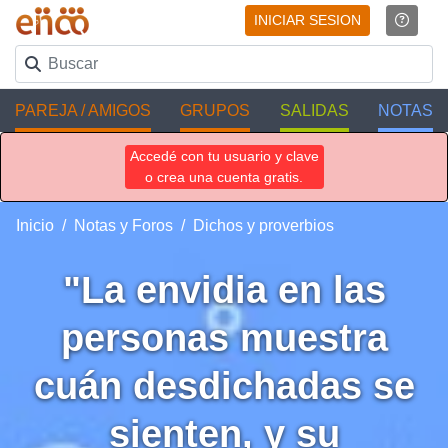
INICIAR SESION
PAREJA / AMIGOS
GRUPOS
SALIDAS
NOTAS
Accedé con tu usuario y clave
o crea una cuenta gratis.
Inicio
Notas y Foros
Dichos y proverbios
"La envidia en las
personas muestra
cuán desdichadas se
sienten, y su