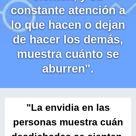
constante atención a
lo que hacen o dejan
de hacer los demás,
muestra cuánto se
aburren".
"La envidia en las
personas muestra cuán