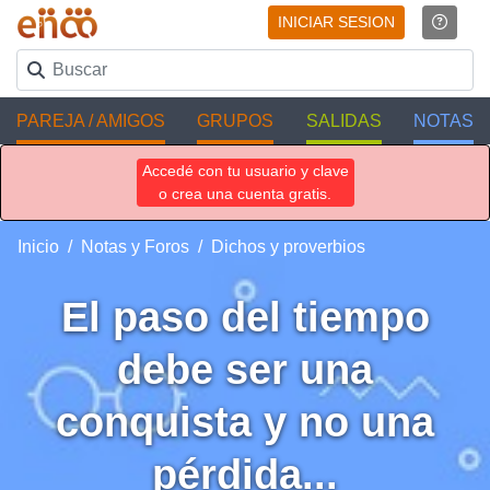
INICIAR SESION
PAREJA / AMIGOS
GRUPOS
SALIDAS
NOTAS
Accedé con tu usuario y clave
o crea una cuenta gratis.
Inicio
Notas y Foros
Dichos y proverbios
El paso del tiempo
debe ser una
conquista y no una
pérdida...