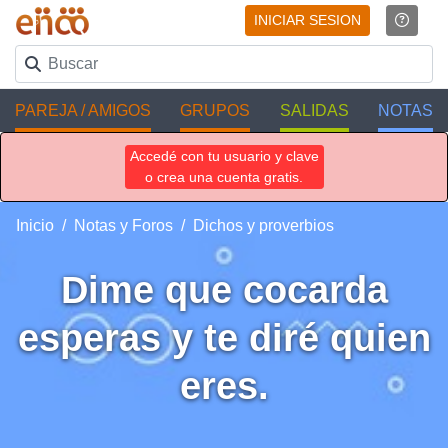
INICIAR SESION
PAREJA / AMIGOS
GRUPOS
SALIDAS
NOTAS
Accedé con tu usuario y clave
o crea una cuenta gratis.
Inicio
Notas y Foros
Dichos y proverbios
Dime que cocarda
esperas y te diré quien
eres.