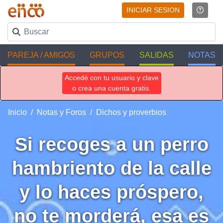
INICIAR SESION
PAREJA / AMIGOS
GRUPOS
SALIDAS
NOTAS
Accedé con tu usuario y clave
o crea una cuenta gratis.
Inicio
Notas y Foros
Dichos y proverbios
Si recoges a un perro
hambriento de la calle
y lo haces próspero,
no te morderá, esa es