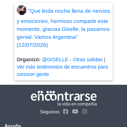
"Que linda noche llena de nervios
y emociones, hermoso compartir este
momento, gracias Giselle, la pasamos
genial. Vamos Argentina"
(12/07/2026)
Organizó:
@GISELLE
-
Otras salidas
|
Ver más testimonios de encuentros para
conocer gente
Seguinos:
Ayuda