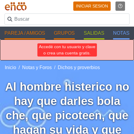
INICIAR SESION
PAREJA / AMIGOS
GRUPOS
SALIDAS
NOTAS
Accedé con tu usuario y clave
o crea una cuenta gratis.
Inicio
Notas y Foros
Dichos y proverbios
Al hombre histerico no
hay que darles bola
che, que picoteen, que
hagan su vida y que