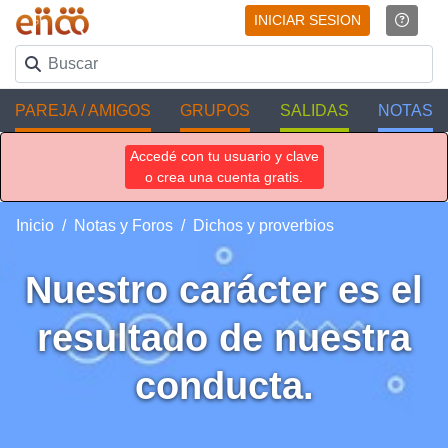
INICIAR SESION
PAREJA / AMIGOS
GRUPOS
SALIDAS
NOTAS
Accedé con tu usuario y clave
o crea una cuenta gratis.
Inicio
Notas y Foros
Dichos y proverbios
Nuestro carácter es el
resultado de nuestra
conducta.