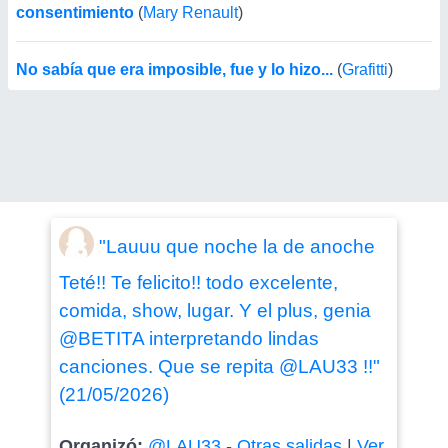
consentimiento
(
Mary Renault
)
No sabía que era imposible, fue y lo hizo...
(
Grafitti
)
"Lauuu que noche la de anoche
Teté!! Te felicito!! todo excelente,
comida, show, lugar. Y el plus, genia
@BETITA interpretando lindas
canciones. Que se repita @LAU33 !!"
(21/05/2026)
Organizó:
@LAU33
-
Otras salidas
|
Ver