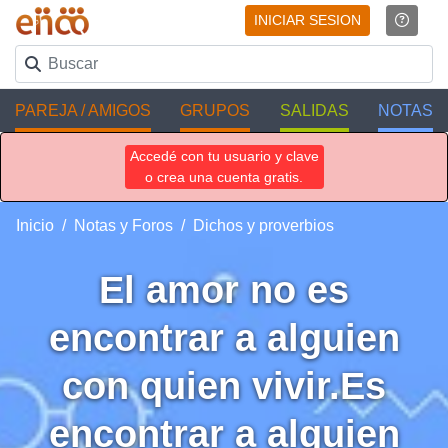
INICIAR SESION
PAREJA / AMIGOS
GRUPOS
SALIDAS
NOTAS
Accedé con tu usuario y clave
o crea una cuenta gratis.
Inicio
Notas y Foros
Dichos y proverbios
El amor no es
encontrar a alguien
con quien vivir.Es
encontrar a alguien